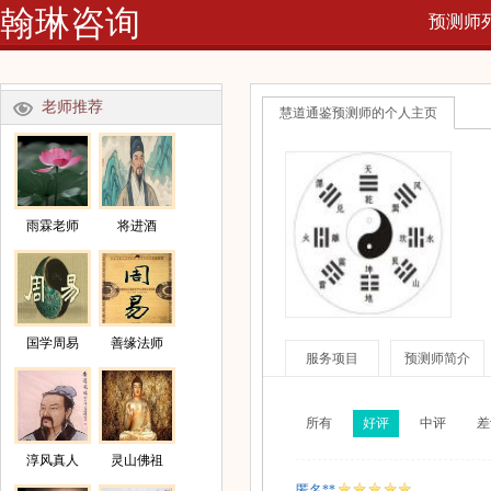
翰琳咨询
预测师
网
老师推荐
慧道通鉴预测师的个人主页
雨霖老师
将进酒
国学周易
善缘法师
服务项目
预测师简介
所有
好评
中评
差
淳风真人
灵山佛祖
匿名**