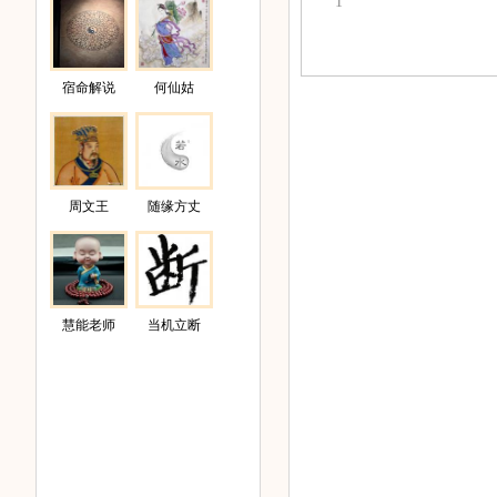
1
宿命解说
何仙姑
周文王
随缘方丈
慧能老师
当机立断