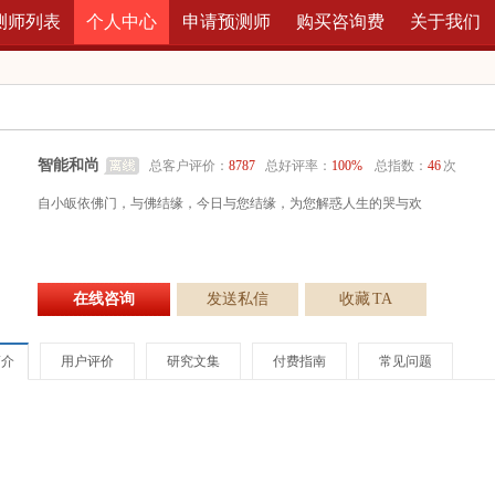
测师列表
个人中心
申请预测师
购买咨询费
关于我们
智能和尚
总客户评价：
8787
总好评率：
100%
总指数：
46
次
自小皈依佛门，与佛结缘，今日与您结缘，为您解惑人生的哭与欢
在线咨询
发送私信
收藏
TA
简介
用户评价
研究文集
付费指南
常见问题