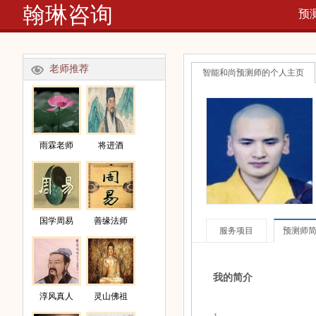
翰琳咨询
预
网
老师推荐
智能和尚预测师的个人主页
雨霖老师
将进酒
国学周易
善缘法师
服务项目
预测师
我的简介
淳风真人
灵山佛祖